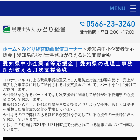
ホーム
＞
みどり経営動画配信コーナー
＞愛知県中小企業者等応
援金｜愛知県の税理士事務所が教える月次支援金④
愛知県中小企業者等応援金｜愛知県の税理士事務
所が教える月次支援金④
コロナウィルスによる緊急事態措置又はまん延防止措置の影響を受け、売上が
減少した事業者に対して給付される月次支援金について、パートを4回に分けて
ご案内します。
今回最終章となるパート４では月次支援金に関連して給付が出る愛知県の応援
金についてお話します。
東京都を始めとし、各都道府県が月次支援金と似たような要件、もしくは要件
を緩和した給付金の交付を予定しています。
今回はその中で弊社のある愛知県が交付を予定している応援金の一般枠に絞っ
てお話していきます。
なお、この動画は2021年6月21日時点で公表されている情報に基づいて作成し
ています。