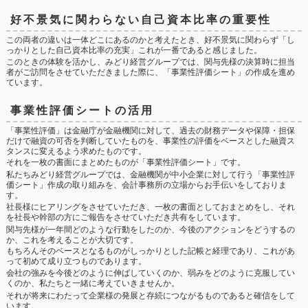
好不景気に関わらない自己資本比率の重要性
この両者の違いは一体どこにあるのかと考えたとき、好不景気に関わらず「し
っかりとした自己資本比率の充実」これが一番であると感じました。
このときの体験を活かし、みどり経営グループでは、関与先様の決算時に担当
者がご訪問をさせていただきました際に、「事業性評価シート」の作成を進め
ています。
事業性評価シートの活用
「事業性評価」は金融庁が金融機関に対して、過去の財務データや保障・担保
だけで融資の可否を判断していたものを、事業性の評価をベースとした融資ス
タンスに変えるよう求めたものです。
それを一枚の書面にまとめたものが「事業性評価シート」です。
私たちみどり経営グループでは、金融機関が中小企業に対して行う「事業性評
価シート」作成の取り組みを、会計事務所の立場からお手伝いをしておりま
す。
社長様にヒアリングをさせていただき、一枚の書面としておまとめをし、それ
を社長や幹部の方にご報告をさせていただき共有をしています。
関与先様が一年間どのような行動をしたのか、今後のアクションをどうするの
か、これを考えることが大切です。
もちろんそのベースとなるものがしっかりとした記帳と経理であり、これがあ
って初めて成り立つものであります。
会社の強みを今後どのように伸ばしていくのか、弱みをどのように克服してい
くのか、私たちと一緒に考えていきませんか。
それが将来にわたって企業様の発展と存続につながるものであると確信をして
います。