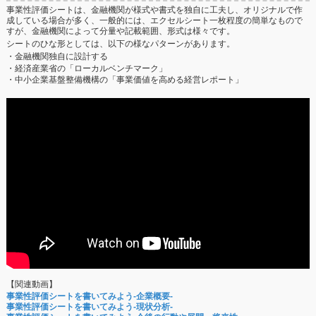
事業性評価シートは、金融機関が様式や書式を独自に工夫し、オリジナルで作
成している場合が多く、一般的には、エクセルシート一枚程度の簡単なもので
すが、金融機関によって分量や記載範囲、形式は様々です。
シートのひな形としては、以下の様なパターンがあります。
・金融機関独自に設計する
・経済産業省の「ローカルベンチマーク」
・中小企業基盤整備機構の「事業価値を高める経営レポート」
【関連動画】
事業性評価シートを書いてみよう-企業概要-
事業性評価シートを書いてみよう-現状分析-