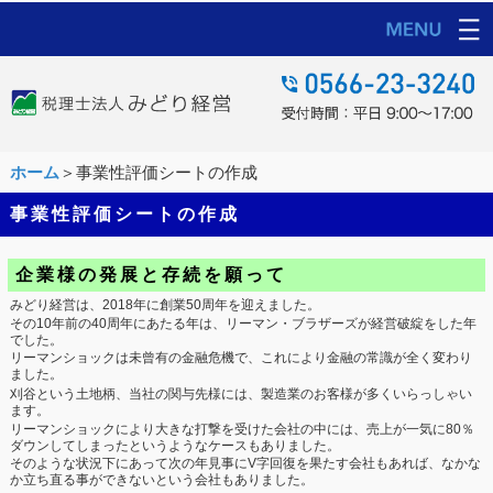
ホーム
＞事業性評価シートの作成
事業性評価シートの作成
企業様の発展と存続を願って
みどり経営は、2018年に創業50周年を迎えました。
その10年前の40周年にあたる年は、リーマン・ブラザーズが経営破綻をした年
でした。
リーマンショックは未曾有の金融危機で、これにより金融の常識が全く変わり
ました。
刈谷という土地柄、当社の関与先様には、製造業のお客様が多くいらっしゃい
ます。
リーマンショックにより大きな打撃を受けた会社の中には、売上が一気に80％
ダウンしてしまったというようなケースもありました。
そのような状況下にあって次の年見事にV字回復を果たす会社もあれば、なかな
か立ち直る事ができないという会社もありました。