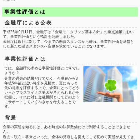
事業性評価とは
金融庁による公表
平成26年9月11日、金融庁は「金融モニタリング基本方針」の重点施策におい
て、事業性評価という指針を公表しました。
金融庁は銀行に対して、今までの融資スタンスから離れ、事業性評価を基盤と
した新たな融資スタンスへ変更を求めていることになります。
事業性評価とは
では、金融庁の求める事業性評価とは何でし
ょうか？
企業の過去の結果だけでなく、今現在から3
年後5年後と近い将来を見極め、更にもっと
先の将来を評価する上で、企業にとってどう
いったプラスマイナス要因が考えられるかを
把握し、それに対し金融機関としてどのよう
にサポートしていくべきかを考えることで
す。
背景
企業の実態を知るには、ある時点の決算数値だけで判断することはできませ
ん。
過去～現在～将来といった、全体の見通しを捉えてこそ初めて実態が見えてき