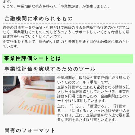
ます。
そこで、中長期的な視点を持った「事業性評価」が誕生しました。
金融機関に求められるもの
過去の財務データや保証・担保だけで融資の可否を判断する従来のやり方では
なく、事業活動そのものに対しどうのようにサポートしていくかを考慮して融
資運営を行っていくということです。
企業評価をする上で、総合的な判断力と将来を見通す目が金融機関に求められ
ています。
事業性評価シートとは
事業性評価を実現するためのツール
金融機関が、取引先の事業評価に取り組んで
いくためのツール（手段）です。
企業を評価するにあたり必要となる情報を記
入したり情報連絡として用いたり等、事業性
評価を円滑に進めるため、金融機関はこのシ
ートを設計/運用していきます。
主に、「知る」、「整理する」、「評価す
る」、「活用する」といった項目が盛り込ま
れており、正に、企業評価を行う上で最も重
要な役割を果たす設計書といえます。
固有のフォーマット