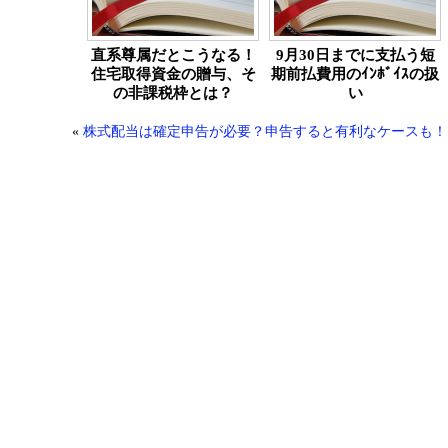
直系尊属だとこうなる！
9月30日までに支払う短
住宅取得資金の贈与、そ
期前払費用のｲﾝﾎﾞｲｽの扱
の非課税枠とは？
い
«
株式配当は確定申告が必要？申告すると有利なケースも！