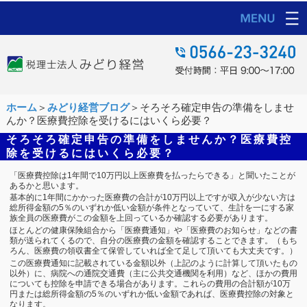
ホーム
＞
みどり経営ブログ
＞そろそろ確定申告の準備をしませ
んか？医療費控除を受けるにはいくら必要？
そろそろ確定申告の準備をしませんか？医療費控
除を受けるにはいくら必要？
「医療費控除は1年間で10万円以上医療費を払ったらできる」と聞いたことが
あるかと思います。
基本的に1年間にかかった医療費の合計が10万円以上ですが収入が少ない方は
総所得金額の5％のいずれか低い金額が条件となっていて、生計を一にする家
族全員の医療費がこの金額を上回っているか確認する必要があります。
ほとんどの健康保険組合から「医療費通知」や「医療費のお知らせ」などの書
類が送られてくるので、自分の医療費の金額を確認することできます。（もち
ろん、医療費の領収書全て保管していれば全て足して頂いても大丈夫です。）
この医療費通知に記載されている金額以外（上記のように計算して頂いたもの
以外）に、病院への通院交通費（主に公共交通機関を利用）など、ほかの費用
についても控除を申請できる場合があります。これらの費用の合計額が10万
円または総所得金額の5％のいずれか低い金額であれば、医療費控除の対象と
なります。