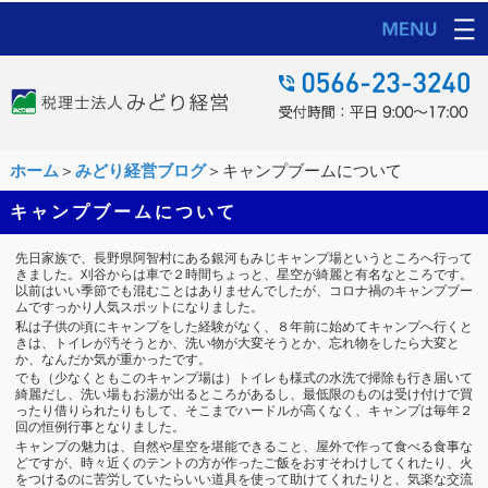
ホーム
＞
みどり経営ブログ
＞キャンプブームについて
キャンプブームについて
先日家族で、長野県阿智村にある銀河もみじキャンプ場というところへ行って
きました。刈谷からは車で２時間ちょっと、星空が綺麗と有名なところです。
以前はいい季節でも混むことはありませんでしたが、コロナ禍のキャンプブー
ムですっかり人気スポットになりました。
私は子供の頃にキャンプをした経験がなく、８年前に始めてキャンプへ行くと
きは、トイレが汚そうとか、洗い物が大変そうとか、忘れ物をしたら大変と
か、なんだか気が重かったです。
でも（少なくともこのキャンプ場は）トイレも様式の水洗で掃除も行き届いて
綺麗だし、洗い場もお湯が出るところがあるし、最低限のものは受け付けで買
ったり借りられたりもして、そこまでハードルが高くなく、キャンプは毎年２
回の恒例行事となりました。
キャンプの魅力は、自然や星空を堪能できること、屋外で作って食べる食事な
どですが、時々近くのテントの方が作ったご飯をおすそわけしてくれたり、火
をつけるのに苦労していたらいい道具を使って助けてくれたりと、気楽な交流