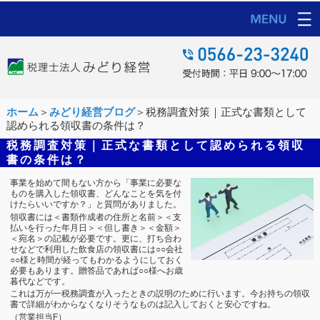
ホーム
＞
みどり経営ブログ
＞税務調査対策｜正式な書類として
認められる領収書の条件は？
税務調査対策｜正式な書類として認められる領収
書の条件は？
事業を始めて間もない方から「事業に必要な
ものを購入した領収書、どんなことを気を付
けたらいいですか？」と質問がありました。
領収書には＜書類作成者の住所と名前＞＜支
払いを行った年月日＞＜但し書き＞＜金額＞
＜宛名＞の記載が必要です。更に、打ち合わ
せなどで利用した飲食店の領収書には○○会社
○○様と時間が経ってもわかるようにしておく
必要もあります。贈答品であれば○○様へお歳
暮代などです。
これは万が一税務調査が入ったときの説明のために行います。今お持ちの領収
書で詳細がわからなくなりそうなものは記入しておくと安心ですね。
（営業担当F）