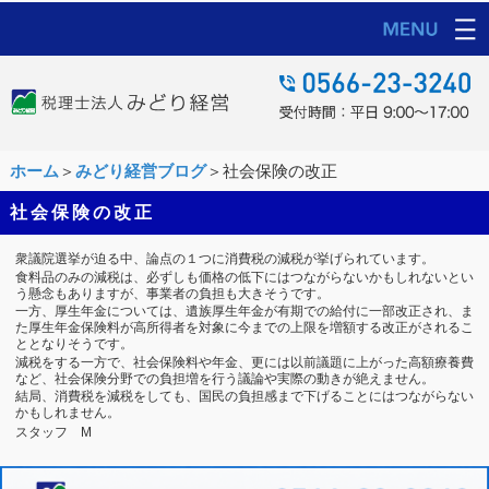
ホーム
＞
みどり経営ブログ
＞社会保険の改正
社会保険の改正
衆議院選挙が迫る中、論点の１つに消費税の減税が挙げられています。
食料品のみの減税は、必ずしも価格の低下にはつながらないかもしれないとい
う懸念もありますが、事業者の負担も大きそうです。
一方、厚生年金については、遺族厚生年金が有期での給付に一部改正され、ま
た厚生年金保険料が高所得者を対象に今までの上限を増額する改正がされるこ
ととなりそうです。
減税をする一方で、社会保険料や年金、更には以前議題に上がった高額療養費
など、社会保険分野での負担増を行う議論や実際の動きが絶えません。
結局、消費税を減税をしても、国民の負担感まで下げることにはつながらない
かもしれません。
スタッフ M