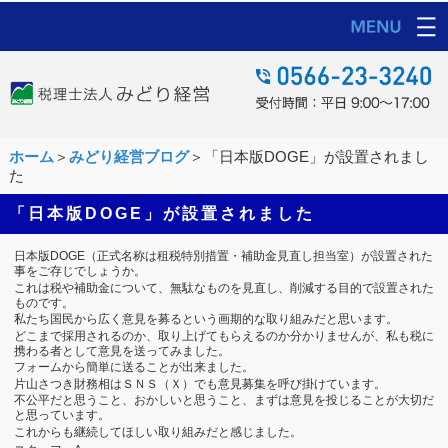
ホーム
＞
みどり経営ブログ
＞「日本版DOGE」が設置されまし
た
「日本版DOGE」が設置されました
日本版DOGE（正式名称は租税特別措置・補助金見直し担当室）が設置された
事をご存じでしょうか。
これは税や補助金について、無駄なものを見直し、削減する目的で設置された
ものです。
私たち国民から広く意見を募るという画期的な取り組みだと思います。
どこまで採用されるのか、取り上げてもらえるのか分かりませんが、私も税に
携わる者として意見を送ってみました。
フォームから簡単に送ることが出来ました。
片山さつき財務相はＳＮＳ（Ｘ）でも意見募集を呼び掛けています。
不公平だと思うこと、おかしいと思うこと、まずは意見を投じることが大切だ
と思っています。
これからも継続してほしい取り組みだと感じました。