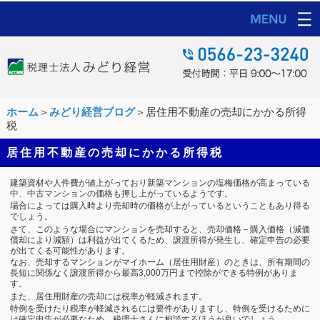
ホーム
＞
みどり経営ブログ
＞居住用不動産の売却にかかる所得
税
居住用不動産の売却にかかる所得税
建築資材や人件費が値上がっており新築マンションの塩梅価格が高まっている
中、中古マンションの価格も押し上がっているようです。
場合によっては購入時より売却時の価格が上がっているということもあり得る
でしょう。
さて、このような場合にマンションを売却すると、売却価格－購入価格（減価
償却により減額）は利益が出てくるため、譲渡所得が発生し、確定申告の必要
が出てくる可能性があります。
なお、売却するマンションがマイホーム（居住用財産）のときは、所有期間の
長短に関係なく譲渡所得から最高3,000万円まで控除ができる特例がありま
す。
また、居住用財産の売却には税率が軽減されます。
特例を受けたり税率が軽減されるには要件がありますし、特例を受けるために
は確定申告が必要なため、税理士さんに相談するほうが良いでしょう。