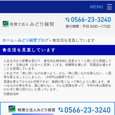
ホーム
＞
みどり経営ブログ
＞食生活を見直しています
食生活を見直しています
とある方から影響を受けて、食生活を根本的に見直そう！と思い立ち実践して
います。主食は米（なるべく玄米）にする、砂糖類を減らす、乳製品を減らす
ことを意識しています。
これまでの「体に良いものを食べよう」から「体に悪いものを取らない」へ思
考を変えることにしました。（100%は無理ですが・・。）
意識を変えてから1か月程ですが、体調が良くなって来たように感じます。食
べるものが体を作る、薬に頼らない。そんな意識を持って、今年の冬は風邪を
ひかずに乗り切りたいと思っています。
労務担当M