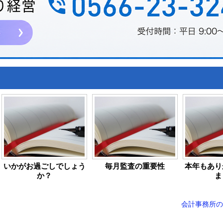
いかがお過ごしでしょう
毎月監査の重要性
本年もあり
か？
ま
会計事務所のY