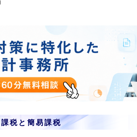
】
則課税と簡易課税