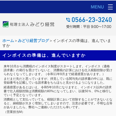
ホーム
＞
みどり経営ブログ
＞インボイスの準備は、進んでいま
すか
インボイスの準備は、進んでいますか
来年10月から消費税のインボイス制度がスタートします。インボイス（適格
請求書）の発行を受けていないと、消費税の計算における仕入税額控除が受け
られなくなってしまいます。（令和11年9月まで経過措置があります。）
まだまだ先だと思っていますが、拝見している関与先の請求書の中には、既に
登録番号を記載している請求書をちらほらと見かけるようになりました。
経過措置があるとはいえ、令和5年10月になりますと、インボイス以外の請求
書で仕入税額控除は消費税額の80%になってしまい、以後50％、0%と移行し
ていく予定となっています。
消費税として支払っていても、税額計算において控除することができないとな
ると、納税額が大きく増加してしまいますので、注意が必要です。不明な点等
がありましたら、弊社へご連絡いただけたら幸いです。
（営業担当M）