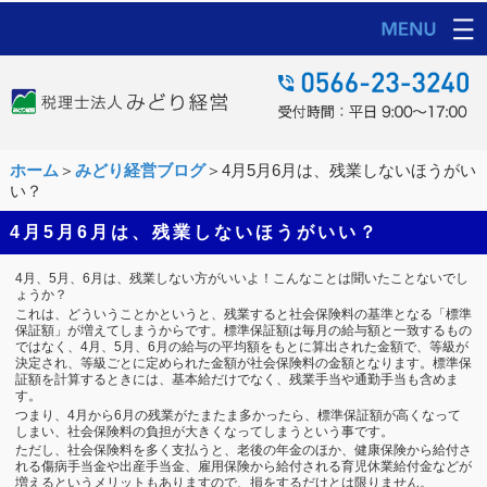
ホーム
＞
みどり経営ブログ
＞4月5月6月は、残業しないほうがい
い？
4月5月6月は、残業しないほうがいい？
4月、5月、6月は、残業しない方がいいよ！こんなことは聞いたことないでし
ょうか？
これは、どういうことかというと、残業すると社会保険料の基準となる「標準
保証額」が増えてしまうからです。標準保証額は毎月の給与額と一致するもの
ではなく、4月、5月、6月の給与の平均額をもとに算出された金額で、等級が
決定され、等級ごとに定められた金額が社会保険料の金額となります。標準保
証額を計算するときには、基本給だけでなく、残業手当や通勤手当も含めま
す。
つまり、4月から6月の残業がたまたま多かったら、標準保証額が高くなって
しまい、社会保険料の負担が大きくなってしまうという事です。
ただし、社会保険料を多く支払うと、老後の年金のほか、健康保険から給付さ
れる傷病手当金や出産手当金、雇用保険から給付される育児休業給付金などが
増えるというメリットもありますので、損をするだけとは限りません。