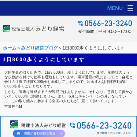
ホーム
＞
みどり経営ブログ
＞1日8000歩くようにしています
1日8000歩くようにしています
大同生命の取り組みで、1日8,000歩、歩くようにしています。腕時計のよう
な歩数計を付けて仕事も通勤もしています。電車通勤の私にとっては、自宅と
会社の往復でほぼ8,000歩を達成してしまうので、出金すればほぼ自動的に
8,000歩歩くこととなります。
しかし、週末は達成するのが容易ではありません。それなりに意識して歩かな
いと、8,000歩は到達しません。また、6月はキャンペーンの月となってい
て、この取り組みに参加する全国の人たちが、競って歩いています。
営業担当M