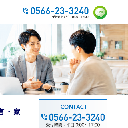
】
言・家