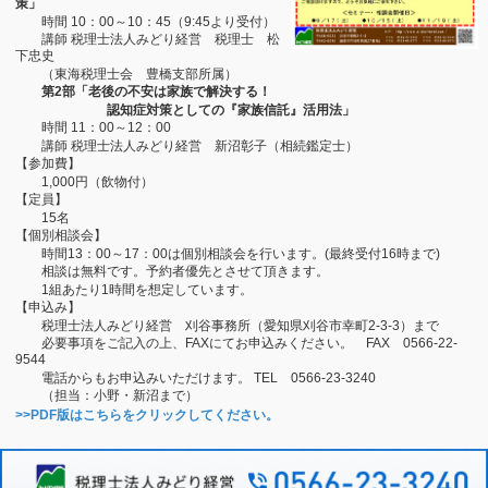
策」
時間 10：00～10：45（9:45より受付）
講師 税理士法人みどり経営 税理士 松
下忠史
（東海税理士会 豊橋支部所属）
第2部「老後の不安は家族で解決する！
認知症対策としての『家族信託』活用法」
時間 11：00～12：00
講師 税理士法人みどり経営 新沼彰子（相続鑑定士）
【参加費】
1,000円（飲物付）
【定員】
15名
【個別相談会】
時間13：00～17：00は個別相談会を行います。(最終受付16時まで)
相談は無料です。予約者優先とさせて頂きます。
1組あたり1時間を想定しています。
【申込み】
税理士法人みどり経営 刈谷事務所（愛知県刈谷市幸町2-3-3）まで
必要事項をご記入の上、FAXにてお申込みください。 FAX 0566-22-
9544
電話からもお申込みいただけます。 TEL 0566-23-3240
（担当：小野・新沼まで）
>>PDF版はこちらをクリックしてください。