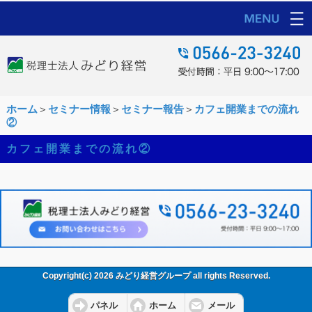
ホーム
＞
セミナー情報
＞
セミナー報告
＞
カフェ開業までの流れ
②
カフェ開業までの流れ②
Copyright(c) 2026 みどり経営グループ all rights Reserved.
パネル
ホーム
メール